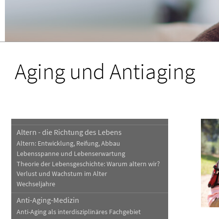
Blut, Krebs und Infektionen
Neurologie
Haut, Haare und Nägel
Schmerz- und Schla
Psychische Erkrankungen
Frauenkrankheiten
Aging und Antiaging
Altern - die Richtung des Lebens
Altern: Entwicklung, Reifung, Abbau
Lebensspanne und Lebenserwartung
Theorie der Lebensgeschichte: Warum altern wir?
Verlust und Wachstum im Alter
Wechseljahre
Anti-Aging-Medizin
Anti-Aging als interdisziplinäres Fachgebiet