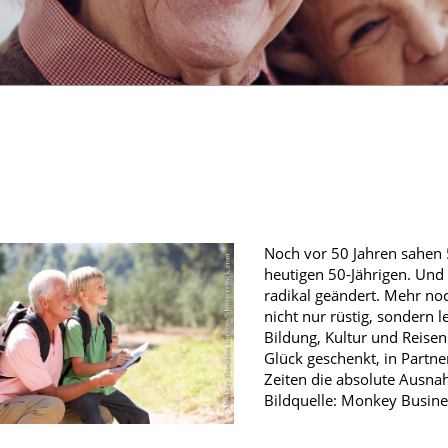
Apotheken vor Ort!
Männerkrankheiten
fmedizin
Noch vor 50 Jahren sahen 5
heutigen 50-Jährigen. Und 
radikal geändert. Mehr no
nicht nur rüstig, sondern 
Bildung, Kultur und Reisen
Glück geschenkt, in Partn
Zeiten die absolute Ausna
Bildquelle: Monkey Busin